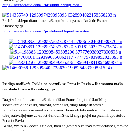
https://soundcloud.com/.../prisluhni-pridigi-med...
Prisluhni sklepu diamantne maše upokojenega nadškofa dr. Franca
Krambergerja
https://soundcloud.com/.../prisluhni-sklepu-diamantne...
Pridiga nadškofa Cvikla na praznik sv. Petra in Pavla – Diamantna maša
nadškofa Franca Krambergerja
Dragi sobrat diamantni mašnik, nadškof Franc, dragi nadškof Marjan,
spoštovani duhovniki, diakoni, sorodniki, dragi bratje in sestre!
Polni hvaležnosti in veselja smo danes zbrani ob tebi nadškof Franc, da se s
teboj zahvaljujemo za 65 let duhovništva, ki si ga prejel na praznik apostolov
Petra in Pavla.
Berilo, vzeto iz Apostolskih del, nam ne govori o Petrovem mučeništvu, temveč