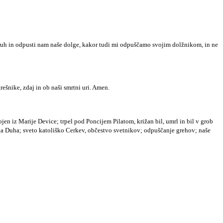
i kruh in odpusti nam naše dolge, kakor tudi mi odpuščamo svojim dolžnikom, in ne
rešnike, zdaj in ob naši smrtni uri. Amen.
en iz Marije Device; trpel pod Poncijem Pilatom, križan bil, umrl in bil v grob
tega Duha; sveto katoliško Cerkev, občestvo svetnikov; odpuščanje grehov; naše