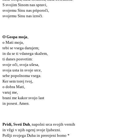
S svojim Sinom nas spravi,
svojemu Sinu nas priporoči,
svojemu Sinu nas izroči.
O Gospa moja
,
o Mati moja,
tebi se vsega darujem;
in da se ti vdanega skažem,
ti danes posvetim:
svoje oči, svoja ušesa,
svoja usta in svoje srce,
sebe popolnoma vsega.
Ker sem torej tvoj,
o dobra Mati,
varuj me,
brani me kakor svojo last
in posest. Amen.
Pridi, Sveti Duh
, napolni srca svojih vernih
in vžgi v njih ogenj svoje ljubezni.
Pošlji svojega Duha in prerojeni bomo *