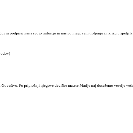
 in podpiraj nas s svojo milostjo in nas po njegovem trpljenju in križu pripelji k
podov)
l človeštvo. Po priprošnji njegove deviške matere Marije naj dosežemo veselje več