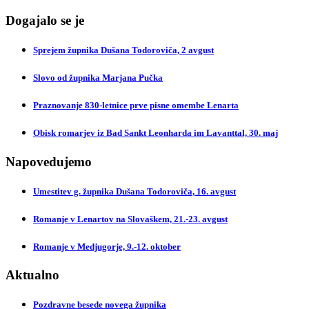
Dogajalo se je
Sprejem župnika Dušana Todoroviča, 2 avgust
Slovo od župnika Marjana Pučka
Praznovanje 830-letnice prve pisne omembe Lenarta
Obisk romarjev iz Bad Sankt Leonharda im Lavanttal, 30. maj
Napovedujemo
Umestitev g. župnika Dušana Todoroviča, 16. avgust
Romanje v Lenartov na Slovaškem, 21.-23. avgust
Romanje v Medjugorje, 9.-12. oktober
Aktualno
Pozdravne besede novega župnika