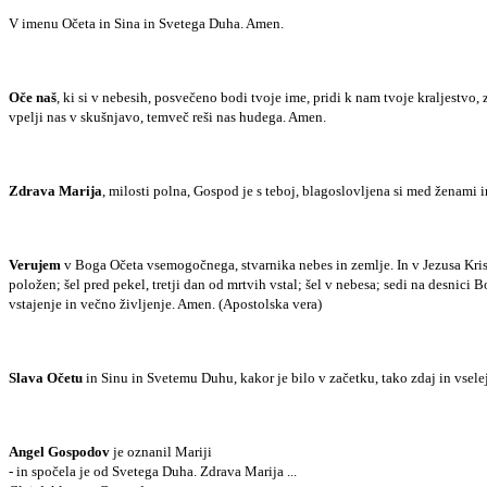
V imenu Očeta in Sina in Svetega Duha. Amen.
Oče naš
, ki si v nebesih, posvečeno bodi tvoje ime, pridi k nam tvoje kraljestv
vpelji nas v skušnjavo, temveč reši nas hudega. Amen.
Zdrava Marija
, milosti polna, Gospod je s teboj, blagoslovljena si med ženami in
Verujem
v Boga Očeta vsemogočnega, stvarnika nebes in zemlje. In v Jezusa Krist
položen; šel pred pekel, tretji dan od mrtvih vstal; šel v nebesa; sedi na desni
vstajenje in večno življenje. Amen. (Apostolska vera)
Slava Očetu
in Sinu in Svetemu Duhu, kakor je bilo v začetku, tako zdaj in vsel
Angel Gospodov
je oznanil Mariji
- in spočela je od Svetega Duha. Zdrava Marija ...