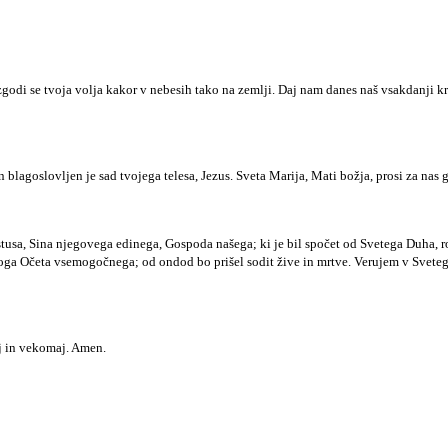
o, zgodi se tvoja volja kakor v nebesih tako na zemlji. Daj nam danes naš vsakdanj
 blagoslovljen je sad tvojega telesa, Jezus. Sveta Marija, Mati božja, prosi za nas g
usa, Sina njegovega edinega, Gospoda našega; ki je bil spočet od Svetega Duha, roj
ci Boga Očeta vsemogočnega; od ondod bo prišel sodit žive in mrtve. Verujem v Sve
ej in vekomaj. Amen.