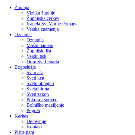
Župnija
Vizitka župnije
Župnijska cerkev
Kapela Sv. Marije Pomagaj
Verska znamenja
Oznanila
Oznanila
Mašni nameni
Župnijski list
Verski tisk
Dom Sv. Lenarta
Bogoslužje
Sv. maša
Sveti krst
Sveto obhajilo
Sveta birma
Sveti zakon
Pokora - spoved
Bolniško maziljenje
Pogreb
Karitas
Delovanje
Kontakt
Pišite nam