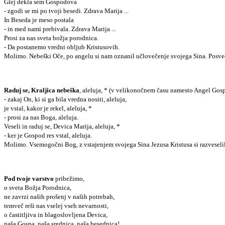
Glej dekla sem Gospodova
- zgodi se mi po tvoji besedi. Zdrava Marija ...
In Beseda je meso postala
- in med nami prebivala. Zdrava Marija ...
Prosi za nas sveta božja porodnica.
- Da postanemo vredni obljub Kristusovih.
Molimo. Nebeški Oče, po angelu si nam oznanil učlovečenje svojega Sina. Posvečuj
Raduj se, Kraljica nebeška
, aleluja, * (v velikonočnem času namesto Angel Gos
- zakaj On, ki si ga bila vredna nositi, aleluja,
je vstal, kakor je rekel, aleluja, *
- prosi za nas Boga, aleluja.
Veseli in raduj se, Devica Marija, aleluja, *
- ker je Gospod res vstal, aleluja.
Molimo. Vsemogočni Bog, z vstajenjem svojega Sina Jezusa Kristusa si razveseli
Pod tvoje varstvo
pribežimo,
o sveta Božja Porodnica,
ne zavrzi naših prošenj v naših potrebah,
temveč reši nas vselej vseh nevarnosti,
o častitljiva in blagoslovljena Devica,
naša Gospa, naša srednica, naša besednica!