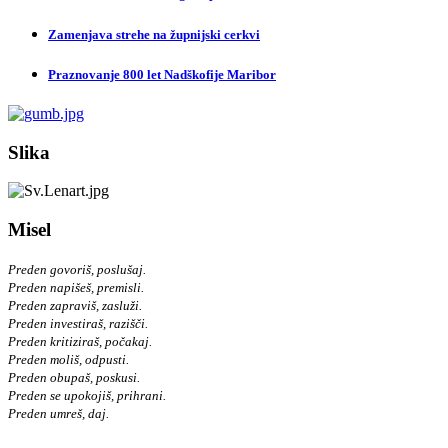
Zamenjava strehe na župnijski cerkvi
Praznovanje 800 let Nadškofije Maribor
Slika
Misel
Preden govoriš, poslušaj.
Preden napišeš, premisli.
Preden zapraviš, zasluži.
Preden investiraš, razišči.
Preden kritiziraš, počakaj.
Preden moliš, odpusti.
Preden obupaš, poskusi.
Preden se upokojiš, prihrani.
Preden umreš, daj.