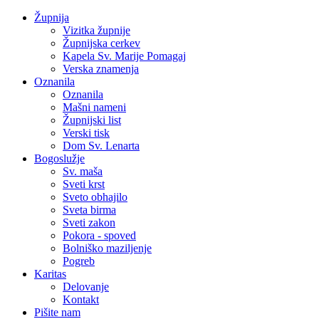
Župnija
Vizitka župnije
Župnijska cerkev
Kapela Sv. Marije Pomagaj
Verska znamenja
Oznanila
Oznanila
Mašni nameni
Župnijski list
Verski tisk
Dom Sv. Lenarta
Bogoslužje
Sv. maša
Sveti krst
Sveto obhajilo
Sveta birma
Sveti zakon
Pokora - spoved
Bolniško maziljenje
Pogreb
Karitas
Delovanje
Kontakt
Pišite nam