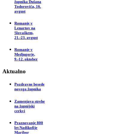
župnika Dušana
Todoroviča, 16.
avgust
Romanje v
Lenartov na
Slovaškem,
21.-23. avgust
Romanje v
Medjugorje,
9.-12. oktober
Aktualno
Pozdravne besede
novega župnika
Zamenjava strehe
na župnijski
cerkvi
Praznovanje 800
let Nadškofije
Maribor