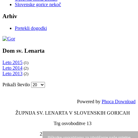
Slovenske gorice nekoč
Arhiv
Pretekli dogodki
Dom sv. Lenarta
Leto 2015
(1)
Leto 2014
(2)
Leto 2013
(2)
Prikaži število
Powered by
Phoca Download
ŽUPNIJA SV. LENARTA V SLOVENSKIH GORICAH
Trg osvoboditve 13
2230 Lenart v Slovenskih goricah
Piškotke uporabljamo za izboljšanje naše spletne