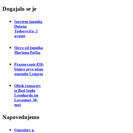
Dogajalo se je
Sprejem župnika
Dušana
Todoroviča, 2
avgust
Slovo od župnika
Marjana Pučka
Praznovanje 830-
letnice prve pisne
omembe Lenarta
Obisk romarjev
iz Bad Sankt
Leonharda im
Lavanttal, 30.
maj
Napovedujemo
Umestitev g.