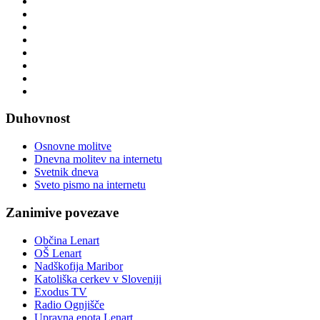
Duhovnost
Osnovne molitve
Dnevna molitev na internetu
Svetnik dneva
Sveto pismo na internetu
Zanimive povezave
Občina Lenart
OŠ Lenart
Nadškofija Maribor
Katoliška cerkev v Sloveniji
Exodus TV
Radio Ognjišče
Upravna enota Lenart