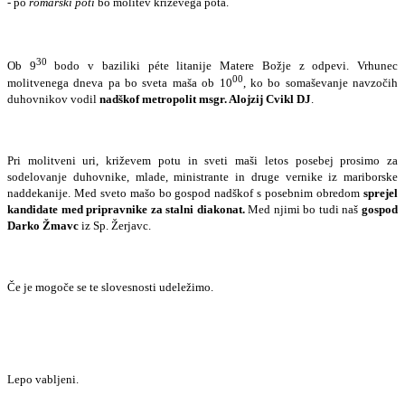
- po
romarski poti
bo molitev križevega pota.
30
Ob 9
bodo v baziliki péte litanije Matere Božje z odpevi. Vrhunec
00
molitvenega dneva pa bo sveta maša ob 10
, ko bo somaševanje navzočih
duhovnikov vodil
nadškof
metropolit msgr. Alojzij Cvikl DJ
.
Pri molitveni uri, križevem potu in sveti maši letos posebej prosimo za
sodelovanje duhovnike, mlade, ministrante in druge vernike iz mariborske
naddekanije. Med sveto mašo bo gospod nadškof s posebnim obredom
sprejel
kandidate med priprav­nike za stalni diakonat.
Med njimi bo tudi naš
gospod
Darko Žmavc
iz Sp. Žerjavc.
Če je mogoče se te slovesnosti udeležimo.
Lepo vabljeni.