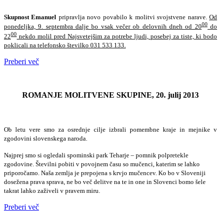
Skupnost Emanuel
pripravlja novo povabilo k molitvi svojstvene narave.
Od
00
ponedeljka, 9. septembra dalje bo vsak večer ob delovnih dneh od 20
do
00
22
nekdo molil pred Najsvetejšim za potrebe ljudi, posebej za tiste, ki bodo
poklicali na telefonsko številko 031 533 133.
Preberi več
ROMANJE MOLITVENE SKUPINE, 20. julij 2013
Ob letu vere smo za osrednje cilje izbrali pomembne kraje in mejnike v
zgodovini slovenskega naroda.
Najprej smo si ogledali spominski park Teharje – pomnik polpretekle
zgodovine. Številni pobiti v povojnem času so mučenci, katerim se lahko
priporočamo. Naša zemlja je prepojena s krvjo mučencev. Ko bo v Sloveniji
dosežena prava sprava, ne bo več delitve na te in one in Slovenci bomo šele
takrat lahko zaživeli v pravem miru.
Preberi več