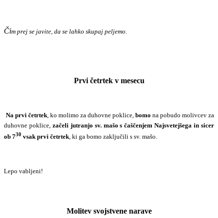
Či
m prej se javite, da se lahko skupaj peljemo.
Prvi četrtek v mesecu
Na prvi četrtek
, ko molimo za duhovne poklice,
bomo
na pobudo molivcev za
duhovne poklice,
začeli jutranjo sv. mašo s čaščenjem Najsvetejšega in sicer
30
ob 7
vsak prvi četrtek
, ki ga bomo zaključili s sv. mašo.
Lepo vabljeni!
Molitev svojstvene narave