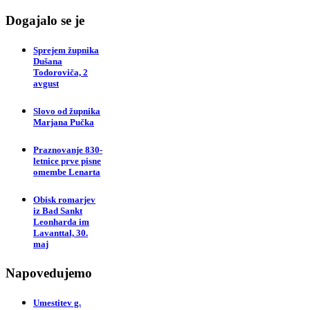
Dogajalo se je
Sprejem župnika
Dušana
Todoroviča, 2
avgust
Slovo od župnika
Marjana Pučka
Praznovanje 830-
letnice prve pisne
omembe Lenarta
Obisk romarjev
iz Bad Sankt
Leonharda im
Lavanttal, 30.
maj
Napovedujemo
Umestitev g.