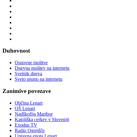
Duhovnost
Osnovne molitve
Dnevna molitev na internetu
Svetnik dneva
Sveto pismo na internetu
Zanimive povezave
Občina Lenart
OŠ Lenart
Nadškofija Maribor
Katoliška cerkev v Sloveniji
Exodus TV
Radio Ognjišče
Upravna enota Lenart