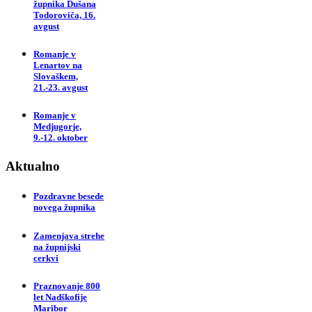
župnika Dušana
Todoroviča, 16.
avgust
Romanje v
Lenartov na
Slovaškem,
21.-23. avgust
Romanje v
Medjugorje,
9.-12. oktober
Aktualno
Pozdravne besede
novega župnika
Zamenjava strehe
na župnijski
cerkvi
Praznovanje 800
let Nadškofije
Maribor