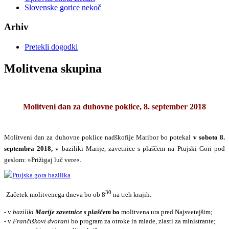
Slovenske gorice nekoč
Arhiv
Pretekli dogodki
Molitvena skupina
Molitveni dan za duhovne poklice, 8. september 2018
Molitveni dan za duhovne poklice nadškofije Maribor bo potekal
v soboto 8.
septembra 2018,
v baziliki Marije, zavetnice s plaščem na Ptujski Gori pod
geslom: »Prižigaj luč vere«.
30
Začetek molitvenega dneva bo ob 8
na treh krajih:
- v
baziliki
Marije zavetnice s plaščem
bo
moli­tvena ura pred Najsvetejšim;
- v
Frančiškovi dvorani
bo program za otroke in mlade, zlasti za ministrante;