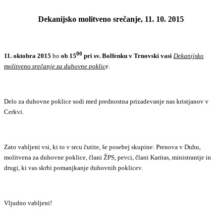
Dekanijsko molitveno srečanje, 11. 10. 2015
00
11. oktobra 2015
bo
ob 15
pri sv. Bolfenku v Trnovski vasi
Dekanijsko
molitveno srečanje za duhovne poklic
e.
Delo za duhovne poklice sodi med prednostna prizadevanje nas kristjanov v
Cerkvi.
Zato vabljeni vsi, ki to v srcu čutite, še posebej skupine: Prenova v Duhu,
molitvena za duhovne poklice, člani ŽPS, pevci, člani Karitas, ministrantje in
drugi, ki vas skrbi pomanjkanje duhovnih poklicev.
Vljudno vabljeni!