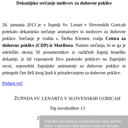
Dekanijsko srečanje molivcev za duhovne poklice
26. januarja 2013 je v župniji Sv. Lenart v Slovenskih Goricah
potekalo dekanijsko srečanje animatorjev in molivcev za duhovne
poklice. Srečanje je vodila s. Štefka Klemen, vodja
Centra za
duhovne poklice (CDP) iz Maribora
. Namen srečanja, ki se ga je
udeležilo skoraj 50 posameznikov iz različnih župnij lenarške
dekanije, je bil vzpostaviti živo pastoralo poklicev na župnijski
ravni, usposobiti župnijske animatorje za duhovne poklice in
pritegniti čim širši krog ljudi k prizadevanjem za duhovne poklice.
Preberi več
ŽUPNIJA SV. LENARTA V SLOVENSKIH GORICAH
Trg osvoboditve 13
2230 Lenart v Slovenskih goricah
Piškotke uporabljamo za izboljšanje naše spletne
strani. Z uporabo naše spletne strani se strinjate,