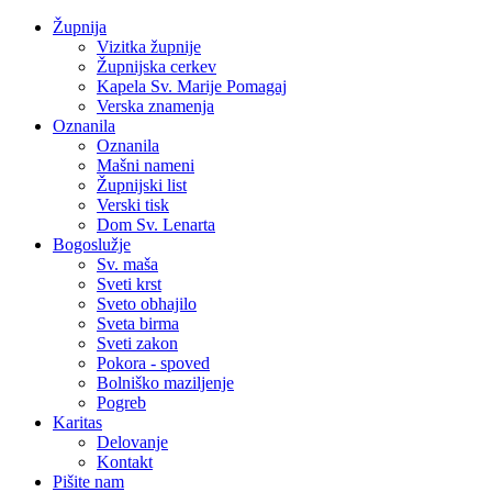
Župnija
Vizitka župnije
Župnijska cerkev
Kapela Sv. Marije Pomagaj
Verska znamenja
Oznanila
Oznanila
Mašni nameni
Župnijski list
Verski tisk
Dom Sv. Lenarta
Bogoslužje
Sv. maša
Sveti krst
Sveto obhajilo
Sveta birma
Sveti zakon
Pokora - spoved
Bolniško maziljenje
Pogreb
Karitas
Delovanje
Kontakt
Pišite nam