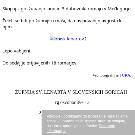
Skupaj z go. županjo Jano in 3 duhovniki romajo v Međugorje. 
Želeli so biti pri župnijski maši, da nas povabijo avgusta k 
njim. 
Lepo vabljeni. 
Do sedaj je prijavljenih 18 romarjev.
Več fotografij je 
TUKAJ
.
ŽUPNIJA SV. LENARTA V SLOVENSKIH GORICAH
Trg osvoboditve 13
2230 Lenart v Slovenskih goricah
Piškotke uporabljamo za izboljšanje naše spletne
strani. Z uporabo naše spletne strani se strinjate,
da lahko uporabljamo piškotke.
Podrobne
informacije.
.