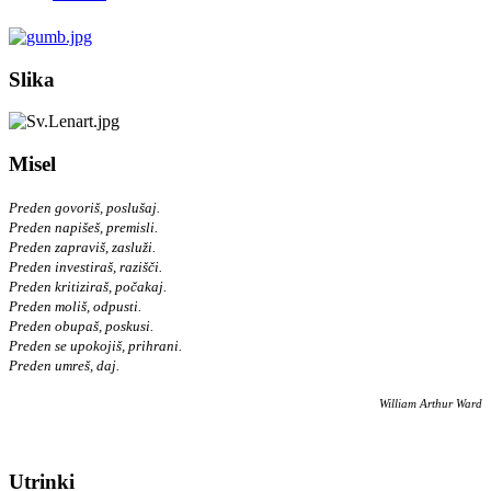
Slika
Misel
Preden govoriš, poslušaj.
Preden napišeš, premisli.
Preden zapraviš, zasluži.
Preden investiraš, razišči.
Preden kritiziraš, počakaj.
Preden moliš, odpusti.
Preden obupaš, poskusi.
Preden se upokojiš, prihrani.
Preden umreš, daj.
William Arthur Ward
Utrinki