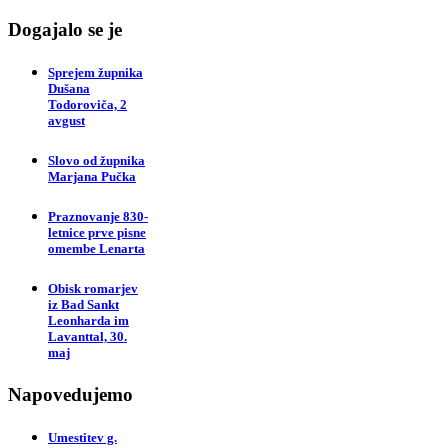
Dogajalo se je
Sprejem župnika
Dušana
Todoroviča, 2
avgust
Slovo od župnika
Marjana Pučka
Praznovanje 830-
letnice prve pisne
omembe Lenarta
Obisk romarjev
iz Bad Sankt
Leonharda im
Lavanttal, 30.
maj
Napovedujemo
Umestitev g.