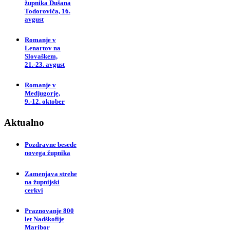
župnika Dušana
Todoroviča, 16.
avgust
Romanje v
Lenartov na
Slovaškem,
21.-23. avgust
Romanje v
Medjugorje,
9.-12. oktober
Aktualno
Pozdravne besede
novega župnika
Zamenjava strehe
na župnijski
cerkvi
Praznovanje 800
let Nadškofije
Maribor