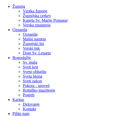
Župnija
Vizitka župnije
Župnijska cerkev
Kapela Sv. Marije Pomagaj
Verska znamenja
Oznanila
Oznanila
Mašni nameni
Župnijski list
Verski tisk
Dom Sv. Lenarta
Bogoslužje
Sv. maša
Sveti krst
Sveto obhajilo
Sveta birma
Sveti zakon
Pokora - spoved
Bolniško maziljenje
Pogreb
Karitas
Delovanje
Kontakt
Pišite nam