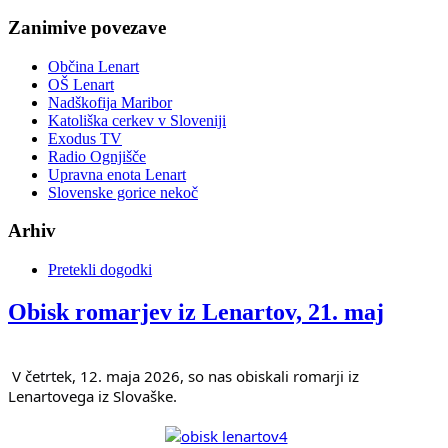
Zanimive povezave
Občina Lenart
OŠ Lenart
Nadškofija Maribor
Katoliška cerkev v Sloveniji
Exodus TV
Radio Ognjišče
Upravna enota Lenart
Slovenske gorice nekoč
Arhiv
Pretekli dogodki
Obisk romarjev iz Lenartov, 21. maj
 V četrtek, 12. maja 2026, so nas obiskali romarji iz 
Lenartovega iz Slovaške.